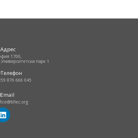
Адрес
офия 1700,
л.Университетски парк 1
Телефон
359 876 666 045
Email
fice@bfiec.org