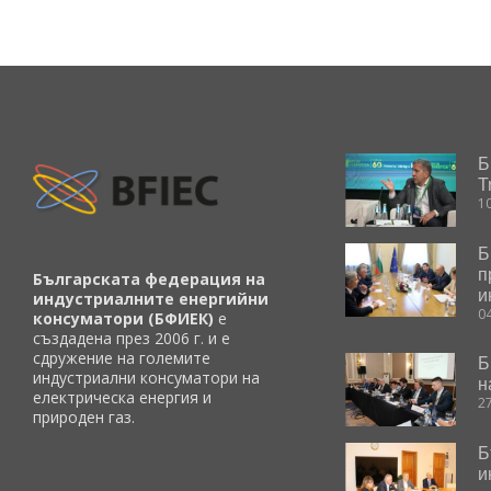
Б
T
1
Б
п
Българската федерация на
и
индустриалните енергийни
0
консуматори (БФИЕК)
е
създадена през 2006 г. и е
сдружение на големите
Б
индустриални консуматори на
н
електрическа енергия и
2
природен газ.
Б
и