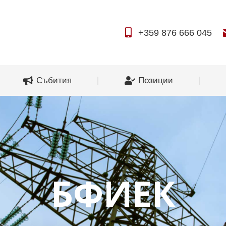
За нас
Събития
Позиции
+359 876 666 045
Събития
Позиции
БФИЕК