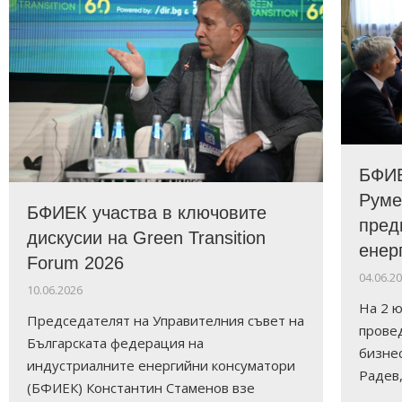
Съвмес
БФИЕ
необхо
Руме
БФИЕК участва в ключовите
национ
пред
Българската федерация на
на вис
дискусии на Green Transition
енергоинтензивните индустрии
енер
електр
Forum 2026
изпрати писмо до министрите на
04.06.2
07.04.2026
10.06.2026
енергетиката, икономиката и
На 2 ю
Българск
околната среда като последващо
Председателят на Управителния съвет на
индустри
прове
действие след проведена работна
Българската федерация на
БАЦИ и Б
бизне
среща
министър
индустриалните енергийни консуматори
Радев,
министри
7.04.2026
(БФИЕК) Константин Стаменов взе