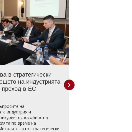
ва в стратегически
Българската феде
дещето на индустрията
енергоинтензивнит
 преход в ЕС
изпрати писмо до 
енергетиката, икон
околната среда ка
ъпросите на
действие след про
та индустрия и
среща
конкурентоспособност в
сията по време на
07.04.2026
Металите като стратегически