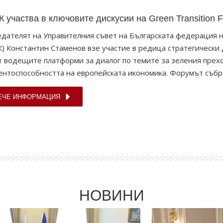
 участва в ключовите дискусии на Green Transition 
дателят на Управителния съвет на Българската федерация 
) Константин Стаменов взе участие в редица стратегически д
т водещите платформи за диалог по темите за зеления прех
ентоспособността на европейската икономика. Форумът съб
ЕЧЕ ИНФОРМАЦИЯ
НОВИНИ