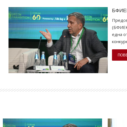
БФИЕК
Предсе
(БФИЕК
една о
конкур
ПОВ