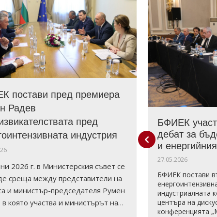
тна позиция относно
К постави пред премиера
димостта от спешни
н Радев
алнимерки за компенсиране
извикателствата пред
БФИЕК участ
оките цени на
дебат за бъ
гоинтензивната индустрия
оенергията за индустрията
и енергийния
026
27.05.2026
ни 2026 г. в Министерския съвет се
ата федерация на енергоинтензивните
БФИЕК постави в
и, съвместно с КРИБ, БСК, БАМИ,
де среща между представители на
енергоинтензивна
КХП изпрати официално писмо до
са и министър-председателя Румен
индустриалната 
-председателя Гюров и ресорните
центъра на диску
 в която участва и министърът на…
 с призив за…
конференцията „