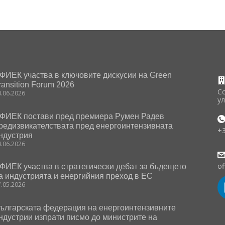
ФИЕК участва в ключовите дискусии на Green
ransition Forum 2026
С
0.06.2026
у
ФИЕК постави пред премиера Румен Радев
редизвикателствата пред енергоинтензивната
+
ндустрия
4.06.2026
of
ФИЕК участва в стратегически дебат за бъдещето
а индустрията и енергийния преход в ЕС
7.05.2026
ългарската федерация на енергоинтензивните
ндустрии изпрати писмо до министрите на