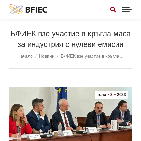
БФИЕК взе участие в кръгла маса
за индустрия с нулеви емисии
You are here:
Начало
Новини
БФИЕК взе участие в кръгла…
юли
3
2023