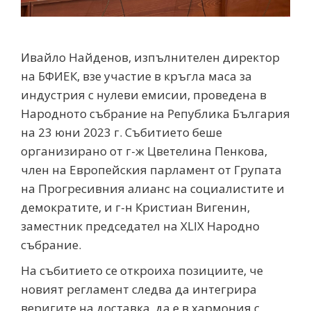
Ивайло Найденов, изпълнителен директор
на БФИЕК, взе участие в кръгла маса за
индустрия с нулеви емисии, проведена в
Народното събрание на Република България
на 23 юни 2023 г. Събитието беше
организирано от г-ж Цветелина Пенкова,
член на Европейския парламент от Групата
на Прогресивния алианс на социалистите и
демократите, и г-н Кристиан Вигенин,
заместник председател на XLIX Народно
събрание.
На събитието се откроиха позициите, че
новият регламент следва да интегрира
веригите на доставка, да е в хармония с