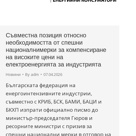
Съвместна позиция относно
необходимостта от спешни
националнимерки за компенсиране
на високите цени на
електроенергията за индустрията
Новини
By
adm
07.04.2026
Българската федерация на
енергоинтензивните индустрии,
съвместно с КРИБ, БСК, БАМИ, БАЦИ и
БКХП изпрати официално писмо до
министър-председателя Гюров и
ресорните министри с призив за
спешни национални мерки в отговор на