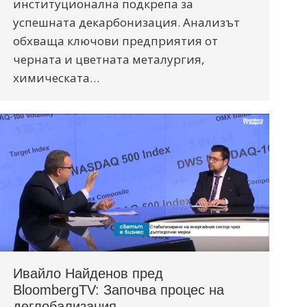
институционална подкрепа за
успешната декарбонизация. Анализът
обхваща ключови предприятия от
черната и цветната металургия,
химическата…
Ивайло Найденов пред
BloombergTV: Започва процес на
деглобализация