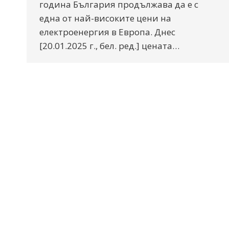
година България продължава да е с
една от най-високите цени на
електроенергия в Европа. Днес
[20.01.2025 г., бел. ред.] цената…