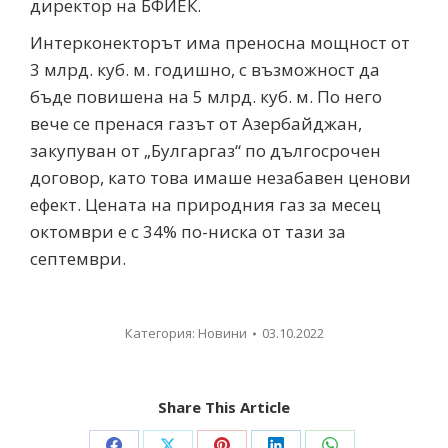
директор на БФИЕК.
Интерконекторът има преносна мощност от
3 млрд. куб. м. годишно, с възможност да
бъде повишена на 5 млрд. куб. м. По него
вече се пренася газът от Азербайджан,
закупуван от „Булгаргаз“ по дългосрочен
договор, като това имаше незабавен ценови
ефект. Цената на природния газ за месец
октомври е с 34% по-ниска от тази за
септември.
Категория:
Новини
03.10.2022
Share This Article