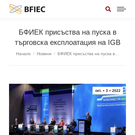
БФИЕК присъства на пуска в
търговска експлоатация на IGB
You are here:
Начало
Новини
БФИЕК присъства на пуска в…
окт.
3
2022