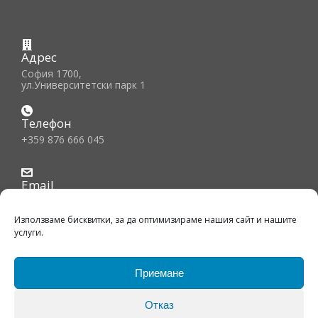
Адрес
София 1700,
ул.Университетски парк 1
Телефон
+359 876 666 045
Email
office@bfiec.org
Използваме бисквитки, за да оптимизираме нашия сайт и нашите
услуги.
Приемане
© Copyright 2026, BFIEC. All Rights Reserved. |
Отказ