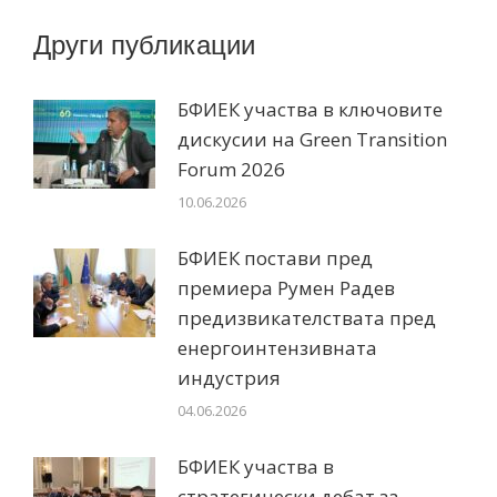
Други публикации
БФИЕК участва в ключовите
дискусии на Green Transition
Forum 2026
10.06.2026
БФИЕК постави пред
премиера Румен Радев
предизвикателствата пред
енергоинтензивната
индустрия
04.06.2026
БФИЕК участва в
стратегически дебат за