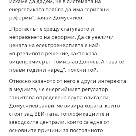
искаме да дадем, че в системата на
енергетиката трябва да има сериозни
реформи“, заяви Домусчиев.
„Протестът е срещу статуквото и
неправенето на реформи. Да се увеличи
цената на електроенергията е най-
мързеливото решение, както каза
вицепремиерът Томислав Дончев. А това се
прави години наред“, поясни той.
Относно казаното от него в други интервюта
в медиите, че енергийният регулатор
защитава определена група олигарси,
Домусчиев заяви, че визира хората, които
стоят зад ВЕИ-тата, топлофикациите и
заводските централи, които са една от
основните причини за постоянното