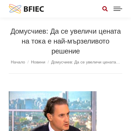
Домусчиев: Да се увеличи цената
на тока е най-мързеливото
решение
You are here:
Начало
Новини
Домусчиев: Да се увеличи цената…