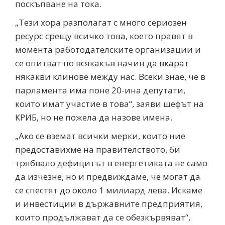
поскъпване на тока.
„Тези хора разполагат с много сериозен
ресурс срещу всичко това, което правят в
момента работодателските организации и
се опитват по всякакъв начин да вкарат
някакви клинове между нас. Всеки знае, че в
парламента има поне 20-ина депутати,
които имат участие в това“, заяви шефът на
КРИБ, но не пожела да назове имена.
„Ако се вземат всички мерки, които ние
предоставихме на правителството, би
трябвало дефицитът в енергетиката не само
да изчезне, но и предвиждаме, че могат да
се спестят до около 1 милиард лева. Искаме
и инвестиции в държавните предприятия,
които продължават да се обезкървяват“,