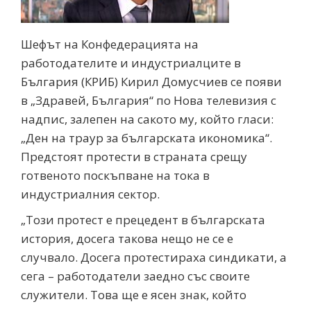
Шефът на Конфедерацията на
работодателите и индустриалците в
България (КРИБ) Кирил Домусчиев се появи
в „Здравей, България“ по Нова телевизия с
надпис, залепен на сакото му, който гласи:
„Ден на траур за българската икономика“.
Предстоят протести в страната срещу
готвеното поскъпване на тока в
индустриалния сектор.
„Този протест е прецедент в българската
история, досега такова нещо не се е
случвало. Досега протестираха синдикати, а
сега – работодатели заедно със своите
служители. Това ще е ясен знак, който