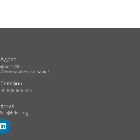
Адрес
офия 1700,
л.Университетски парк 1
Телефон
359 876 666 045
Email
fice@bfiec.org