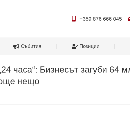
За нас
Събития
Позиции
+359 876 666 045
Събития
Позиции
24 часа“: Бизнесът загуби 64 мл
 още нещо