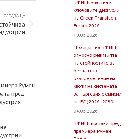
БФИЕК участва в
ключовите дискусии
СЛЕДВАЩА
на Green Transition
тойчива
Forum 2026
индустрия
10.06.2026
Позиция на БФИЕК
относно ревизията
на стойностите за
безплатно
разпределение на
емиера Румен
квоти на системата
вата пред
за търговия с емисии
дустрия
на ЕС (2026–2030)
04.06.2026
БФИЕК постави пред
 на
премиера Румен
ндустрии
Радев