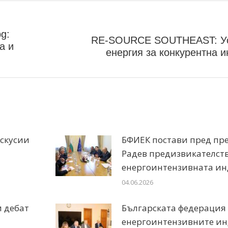
g:
RE-SOURCE SOUTHEAST: Ус
а и
енергия за конкурентна 
искусии
БФИЕК постави пред пр
Радев предизвикателст
енергоинтензивната ин
04.06.2026
и дебат
Българската федерация
енергоинтензивните и