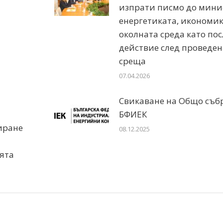
изпрати писмо до мини
енергетиката, икономик
околната среда като по
действие след проведен
среща
07.04.2026
Свикаване на Общо съб
БФИЕК
иране
08.12.2025
ята