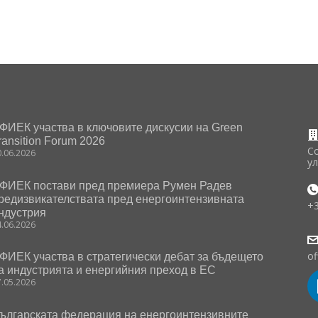
ФИЕК участва в ключовите дискусии на Green
ransition Forum 2026
С
0.06.2026
у
ФИЕК постави пред премиера Румен Радев
редизвикателствата пред енергоинтензивната
+
ндустрия
4.06.2026
of
ФИЕК участва в стратегически дебат за бъдещето
а индустрията и енергийния преход в ЕС
7.05.2026
ългарската федерация на енергоинтензивните