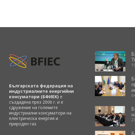
Б
T
1
Б
п
Българската федерация на
и
индустриалните енергийни
0
консуматори (БФИЕК)
е
създадена през 2006 г. и е
сдружение на големите
Б
индустриални консуматори на
н
електрическа енергия и
2
природен газ.
Б