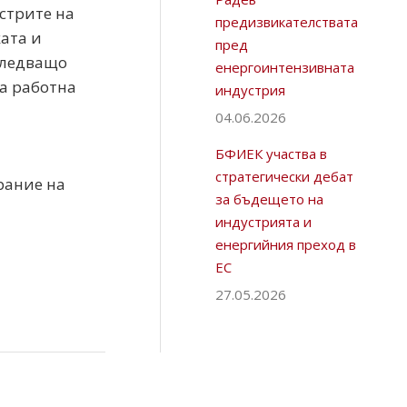
стрите на
предизвикателствата
ата и
пред
следващо
енергоинтензивната
а работна
индустрия
04.06.2026
БФИЕК участва в
стратегически дебат
рание на
за бъдещето на
индустрията и
енергийния преход в
ЕС
27.05.2026