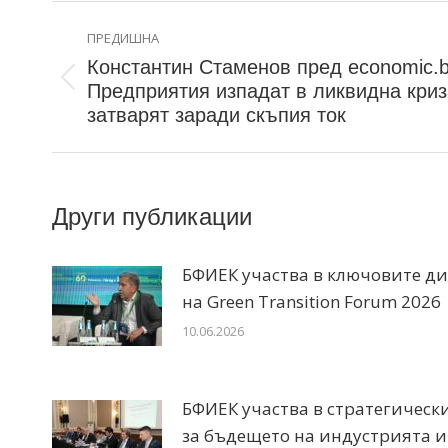
ПРЕДИШНА
Константин Стаменов пред economic.b
Предприятия изпадат в ликвидна криз
затварят заради скъпия ток
Други публикации
БФИЕК участва в ключовите д
на Green Transition Forum 2026
10.06.2026
БФИЕК участва в стратегическ
за бъдещето на индустрията и