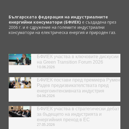
Българската федерация на индустриалните
енергийни консуматори (БФИЕК)
е създадена през
2006 г. и е сдружение на големите индустриални
консуматори на електрическа енергия и природен газ.
БФИЕК участва в ключовите дискусии
на Green Transition Forum 2026
10.06.2026
БФИЕК постави пред премиера Румен
Радев предизвикателствата пред
енергоинтензивната индустрия
04.06.2026
БФИЕК участва в стратегически дебат
за бъдещето на индустрията и
енергийния преход в ЕС
27.05.2026