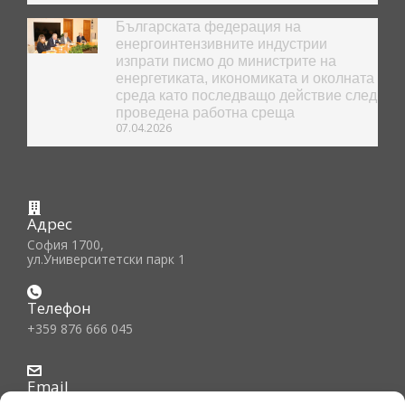
Българската федерация на
енергоинтензивните индустрии
изпрати писмо до министрите на
енергетиката, икономиката и околната
среда като последващо действие след
проведена работна среща
07.04.2026
Адрес
София 1700,
ул.Университетски парк 1
Телефон
+359 876 666 045
Email