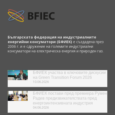
Българската федерация на индустриалните
енергийни консуматори (БФИЕК)
е създадена през
2006 г. и е сдружение на големите индустриални
консуматори на електрическа енергия и природен газ.
БФИЕК участва в ключовите дискусии
на Green Transition Forum 2026
10.06.2026
БФИЕК постави пред премиера Румен
Радев предизвикателствата пред
енергоинтензивната индустрия
04.06.2026