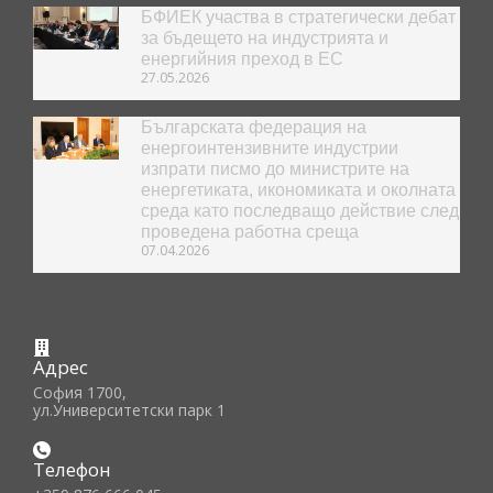
БФИЕК участва в стратегически дебат
за бъдещето на индустрията и
енергийния преход в ЕС
27.05.2026
Българската федерация на
енергоинтензивните индустрии
изпрати писмо до министрите на
енергетиката, икономиката и околната
среда като последващо действие след
проведена работна среща
07.04.2026
Адрес
София 1700,
ул.Университетски парк 1
Телефон