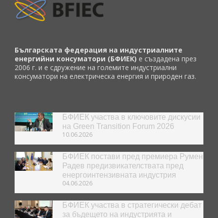
Българската федерация на индустриалните
енергийни консуматори (БФИЕК)
е създадена през
2006 г. и е сдружение на големите индустриални
консуматори на електрическа енергия и природен газ.
БФИЕК участва в ключовите дискусии
на Green Transition Forum 2026
10.06.2026
БФИЕК постави пред премиера Румен
Радев предизвикателствата пред
енергоинтензивната индустрия
04.06.2026
БФИЕК участва в стратегически дебат
за бъдещето на индустрията и