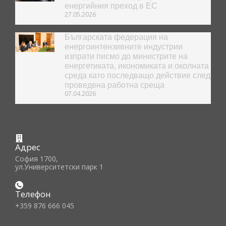
енергийния преход в ЕС
27.05.2026
Българската федерация на
енергоинтензивните индустрии
изпрати писмо до министрите на
енергетиката, икономиката и околната
среда като последващо действие след
проведена работна среща
07.04.2026
Адрес
София 1700,
ул.Университетски парк 1
Телефон
+359 876 666 045