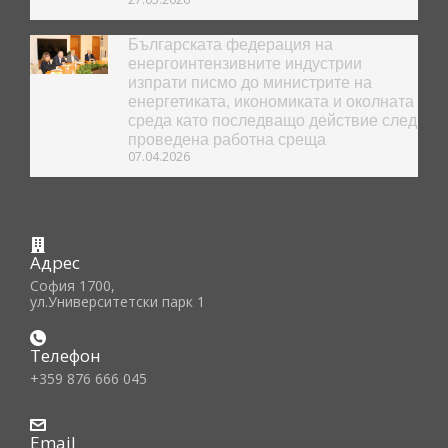
Българската федерация на
енергоинтензивните индустрии
изпрати писмо до министрите на
енергетиката, икономиката и околната
среда като последващо действие след
проведена работна среща
07.04.2026
Адрес
София 1700,
ул.Университетски парк 1
Телефон
+359 876 666 045
Email