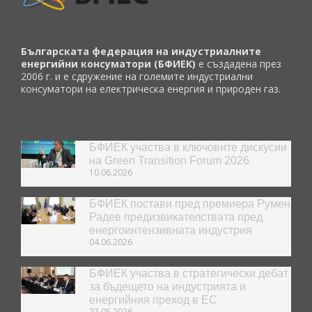
Българската федерация на индустриалните
енергийни консуматори (БФИЕК)
е създадена през
2006 г. и е сдружение на големите индустриални
консуматори на електрическа енергия и природен газ.
БФИЕК участва в ключовите дискусии
на Green Transition Forum 2026
10.06.2026
БФИЕК постави пред премиера Румен
Радев предизвикателствата пред
енергоинтензивната индустрия
04.06.2026
БФИЕК участва в стратегически дебат
за бъдещето на индустрията и
енергийния преход в ЕС
27.05.2026