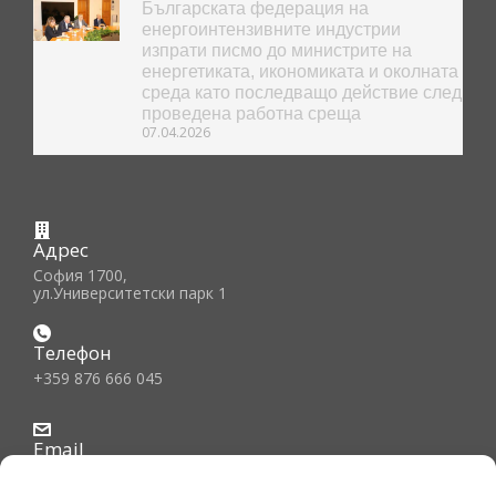
Българската федерация на
енергоинтензивните индустрии
изпрати писмо до министрите на
енергетиката, икономиката и околната
среда като последващо действие след
проведена работна среща
07.04.2026
Адрес
София 1700,
ул.Университетски парк 1
Телефон
+359 876 666 045
Email
office@bfiec.org