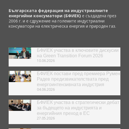
Българската федерация на индустриалните
енергийни консуматори (БФИЕК)
е създадена през
2006 г. и е сдружение на големите индустриални
консуматори на електрическа енергия и природен газ.
БФИЕК участва в ключовите дискусии
на Green Transition Forum 2026
10.06.2026
БФИЕК постави пред премиера Румен
Радев предизвикателствата пред
енергоинтензивната индустрия
04.06.2026
БФИЕК участва в стратегически дебат
за бъдещето на индустрията и
енергийния преход в ЕС
27.05.2026