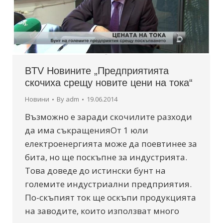
BTV Новините „Предприятията
скочиха срещу новите цени на тока“
Новини
By
adm
19.06.2014
Възможно е заради скочилите разходи
да има съкращенияОт 1 юли
електроенергията може да поевтинее за
бита, но ще поскъпне за индустрията.
Това доведе до истински бунт на
големите индустриални предприятия.
По-скъпият ток ще оскъпи продукцията
на заводите, които използват много