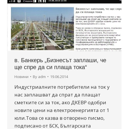
в. Банкерь „Бизнесът заплаши, че
ще спре да си плаща тока“
Новини
By
adm
19.06.2014
Индустриалните потребители на ток у
нас заплашват да спрат да плащат
сметките си за ток, ако ДКЕВР одобри
новите цени на електроенергията от 1
юли.Това се казва в отворено писмо,
подписано от БСК, Българската