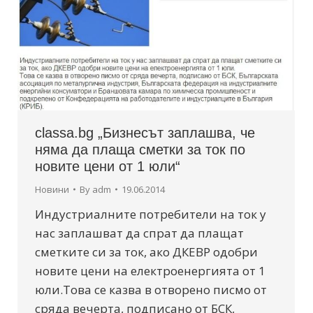
classa.bg „Бизнесът заплашва, че
няма да плаща сметки за ток по
новите цени от 1 юли“
Новини
By
adm
19.06.2014
Индустриалните потребители на ток у
нас заплашват да спрат да плащат
сметките си за ток, ако ДКЕВР одобри
новите цени на електроенергията от 1
юли.Това се казва в отворено писмо от
сряда вечерта, подписано от БСК,