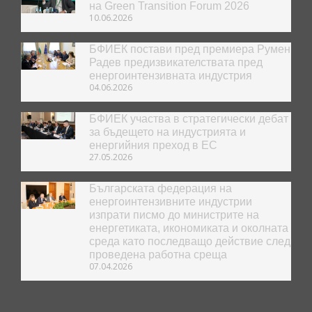
на Green Transition Forum 2026
10.06.2026
БФИЕК постави пред премиера Румен
Радев предизвикателствата пред
енергоинтензивната индустрия
04.06.2026
БФИЕК участва в стратегически дебат
за бъдещето на индустрията и
енергийния преход в ЕС
27.05.2026
Българската федерация на
енергоинтензивните индустрии
изпрати писмо до министрите на
енергетиката, икономиката и околната
среда като последващо действие след
проведена работна среща
07.04.2026