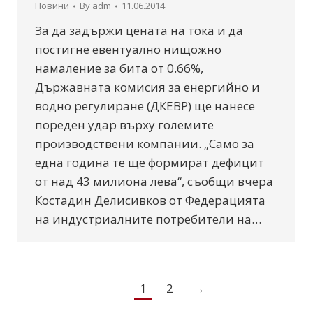
Новини
By
adm
11.06.2014
За да задържи цената на тока и да
постигне евентуално нищожно
намаление за бита от 0.66%,
Държавната комисия за енергийно и
водно регулиране (ДКЕВР) ще нанесе
пореден удар върху големите
производствени компании. „Само за
една година те ще формират дефицит
от над 43 милиона лева“, съобщи вчера
Костадин Делисивков от Федерацията
на индустриалните потребители на…
1
2
→