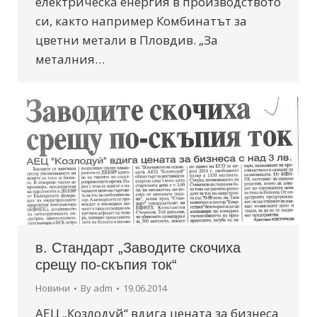
електрическа енергия в производството
си, както например Комбинатът за
цветни метали в Пловдив. „За
металния…
в. Стандарт „Заводите скочиха
срещу по-скъпия ток“
Новини
By
adm
19.06.2014
АЕЦ „Козлодуй“ вдига цената за бизнеса