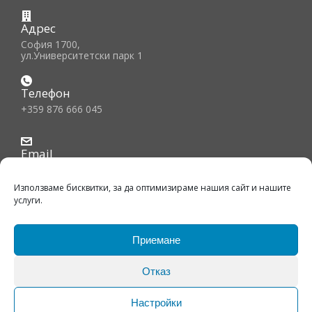
Адрес
София 1700,
ул.Университетски парк 1
Телефон
+359 876 666 045
Email
office@bfiec.org
Използваме бисквитки, за да оптимизираме нашия сайт и нашите
услуги.
Приемане
© Copyright 2026, BFIEC. All Rights Reserved. |
Отказ
Политика на поверителност
Настройки