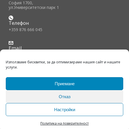
София 1700,
ул.Университетски парк 1
Телефон
+359 876 666 045
Email
office@bfiec.org
Използваме бисквитки, за да оптимизираме нашия сайт и нашите
услуги.
Приемане
© Copyright 2026, BFIEC. All Rights Reserved. |
Отказ
Политика на поверителност
Настройки
powered by
ivexto
Политика на поверителност