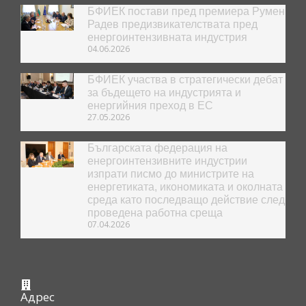
БФИЕК постави пред премиера Румен
Радев предизвикателствата пред
енергоинтензивната индустрия
04.06.2026
БФИЕК участва в стратегически дебат
за бъдещето на индустрията и
енергийния преход в ЕС
27.05.2026
Българската федерация на
енергоинтензивните индустрии
изпрати писмо до министрите на
енергетиката, икономиката и околната
среда като последващо действие след
проведена работна среща
07.04.2026
Адрес